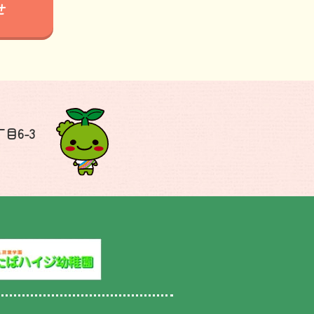
せ
目6-3